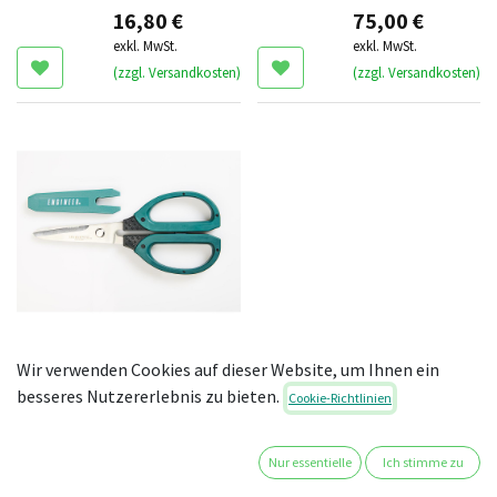
16,80
€
75,00
€
exkl. MwSt.
exkl. MwSt.
(zzgl. Versandkosten)
(zzgl. Versandkosten)
cobra Schere
Wir verwenden Cookies auf dieser Website, um Ihnen ein
besseres Nutzererlebnis zu bieten.
40,00
€
Cookie-Richtlinien
exkl. MwSt.
(zzgl. Versandkosten)
Nur essentielle
Ich stimme zu