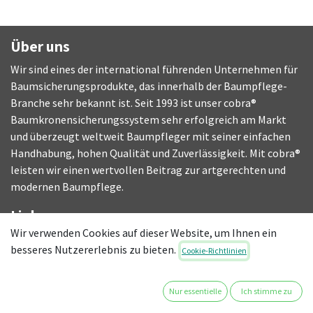
Über uns
Wir sind eines der international führenden Unternehmen für
Baumsicherungsprodukte, das innerhalb der Baumpflege-
Branche sehr bekannt ist. Seit 1993 ist unser cobra®
Baumkronensicherungssystem sehr erfolgreich am Markt
und überzeugt weltweit Baumpfleger mit seiner einfachen
Handhabung, hohen Qualität und Zuverlässigkeit. Mit cobra®
leisten wir einen wertvollen Beitrag zur artgerechten und
modernen Baumpflege.
Links
Wir verwenden Cookies auf dieser Website, um Ihnen ein
Versandkosten
besseres Nutzererlebnis zu bieten.
Cookie-Richtlinien
AGB
Impressum
Datenschutz
Nur essentielle
Ich stimme zu