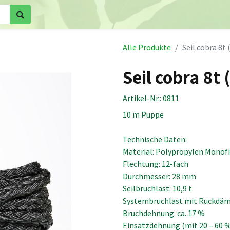
Home
Shop
Kronensicherungen
Videos
Downloa
Alle Produkte
Seil cobra 8t 
Seil cobra 8t 
Artikel-Nr.:
0811
10 m Puppe
Technische Daten:
Material: Polypropylen Monofi
Flechtung: 12-fach
Durchmesser: 28 mm
Seilbruchlast: 10,9 t
Systembruchlast mit Ruckdämp
Bruchdehnung: ca. 17 %
Einsatzdehnung (mit 20 – 60 % 