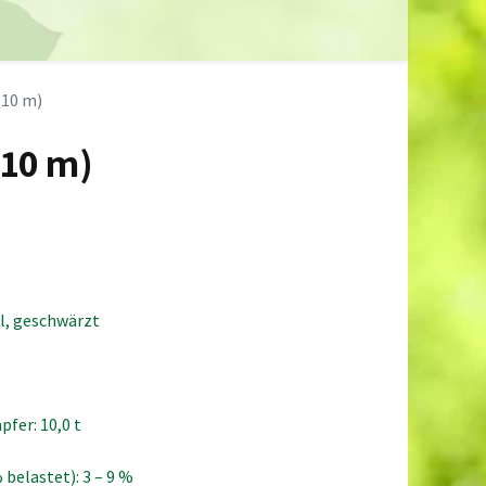
0
ds
Händler
Neuigkeiten
Info
(10 m)
(10 m)
l, geschwärzt
fer: 10,0 t
belastet): 3 – 9 %