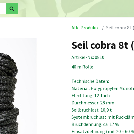
Home
Shop
Kronensicherungen
Videos
Downloa
Alle Produkte
Seil cobra 8t 
Seil cobra 8t 
Artikel-Nr.:
0810
40 m Rolle
Technische Daten:
Material: Polypropylen Monofi
Flechtung: 12-fach
Durchmesser: 28 mm
Seilbruchlast: 10,9 t
Systembruchlast mit Ruckdämp
Bruchdehnung: ca. 17 %
Einsatzdehnung (mit 20 – 60 % 