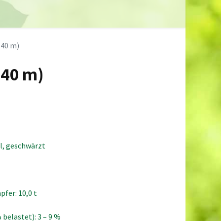
0
ds
Händler
Neuigkeiten
Info
(40 m)
(40 m)
l, geschwärzt
fer: 10,0 t
belastet): 3 – 9 %