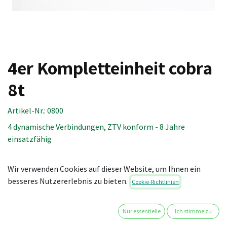
4er Kompletteinheit cobra
8t
Artikel-Nr.:
0800
4 dynamische Verbindungen, ZTV konform - 8 Jahre
einsatzfähig
Inhalt:
Wir verwenden Cookies auf dieser Website, um Ihnen ein
1 St. Seil cobra 8t (40 m)
besseres Nutzererlebnis zu bieten.
Cookie-Richtlinien
8 St. Endkappe cobra 8t
8 St. Spreizband cobra 8t (120 cm)
1 St. Scheuerschutz cobra 8t (12 m)
Nur essentielle
Ich stimme zu
4 St. Ruckdämpfer cobra 8t