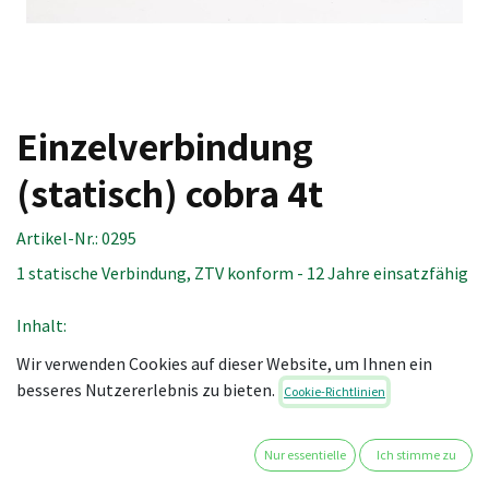
Einzelverbindung
(statisch) cobra 4t
Artikel-Nr.:
0295
1 statische Verbindung, ZTV konform - 12 Jahre einsatzfähig
Inhalt:
1 St. Seil cobra 4t (10 m)
Wir verwenden Cookies auf dieser Website, um Ihnen ein
2 St. Endkappe cobra 4t
besseres Nutzererlebnis zu bieten.
Cookie-Richtlinien
2 St. Spreizband cobra 2t/4t M (80 cm)
2 m Scheuerschutz cobra 2t/4t
1 St. Mini-Brenner
Nur essentielle
Ich stimme zu