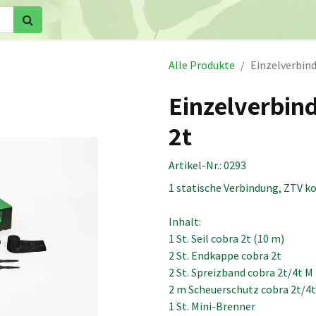
Home
Shop
Kronensicherungen
Videos
Downloa
Alle Produkte
Einzelverbind
Einzelverbind
2t
Artikel-Nr.:
0293
1 statische Verbindung, ZTV k
Inhalt:
1 St. Seil cobra 2t (10 m)
2 St. Endkappe cobra 2t
2 St. Spreizband cobra 2t/4t M
2 m Scheuerschutz cobra 2t/4t
1 St. Mini-Brenner