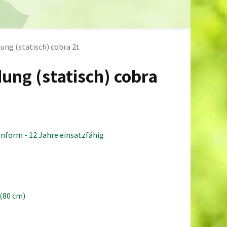
0
ds
Händler
Neuigkeiten
Info
ung (statisch) cobra 2t
ung (statisch) cobra
onform - 12 Jahre einsatzfähig
 (80 cm)