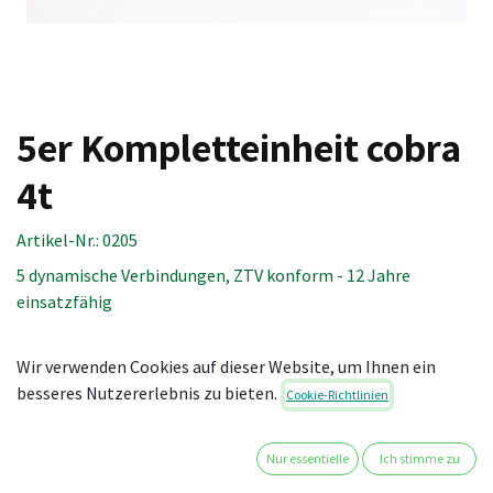
5er Kompletteinheit cobra
4t
Artikel-Nr.:
0205
5 dynamische Verbindungen, ZTV konform - 12 Jahre
einsatzfähig
Inhalt:
Wir verwenden Cookies auf dieser Website, um Ihnen ein
1 St. Seil cobra 4t (50 m)
besseres Nutzererlebnis zu bieten.
Cookie-Richtlinien
12 St. Endkappe cobra 4t
10 St. Spreizband cobra 2t/4t L (100 cm)
1 St. Scheuerschutz cobra 2t/4t (12 m)
Nur essentielle
Ich stimme zu
5 St. Ruckdämpfer cobra 2t/4t