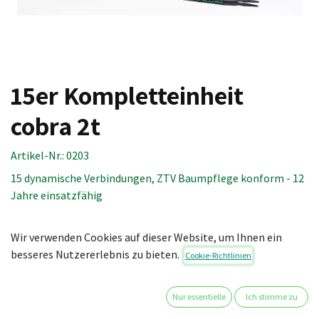
15er Kompletteinheit
cobra 2t
Artikel-Nr.:
0203
15 dynamische Verbindungen, ZTV Baumpflege konform - 12
Jahre einsatzfähig
Inhalt:
Wir verwenden Cookies auf dieser Website, um Ihnen ein
1 St. Seil cobra 2t (100 m)
besseres Nutzererlebnis zu bieten.
Cookie-Richtlinien
30 St. Endkappe cobra 2t
6 St. Spreizband cobra 2t/4t L (100 cm)
10 St. Spreizband cobra 2t/4t M (80 cm)
Nur essentielle
Ich stimme zu
14 St. Spreizband cobra 2t/4t S (60 cm)