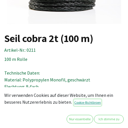
Seil cobra 2t (100 m)
Artikel-Nr.:
0211
100 m Rolle
Technische Daten:
Material: Polypropylen Monofil, geschwärzt
Flechtung: 8-fach
Durchmesser: 14 mm
Wir verwenden Cookies auf dieser Website, um Ihnen ein
Seilbruchlast: 3,45 t
besseres Nutzererlebnis zu bieten.
Cookie-Richtlinien
Systembruchlast mit Ruckdämpfer: 3,0 t
Bruchdehnung: ca. 17 %
Nur essentielle
Ich stimme zu
Einsatzdehnung (mit 20 – 60 % belastet): 3 – 9 %
Alterung: 2 - 3 %/ Jahr