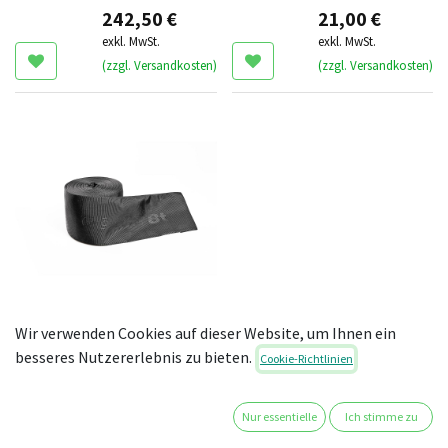
242,50
€
21,00
€
exkl. MwSt.
exkl. MwSt.
(zzgl. Versandkosten)
(zzgl. Versandkosten)
Scheuerschutz cobra
Wir verwenden Cookies auf dieser Website, um Ihnen ein
8t (12 m)
besseres Nutzererlebnis zu bieten.
Cookie-Richtlinien
75,00
€
exkl. MwSt.
Nur essentielle
Ich stimme zu
(zzgl. Versandkosten)