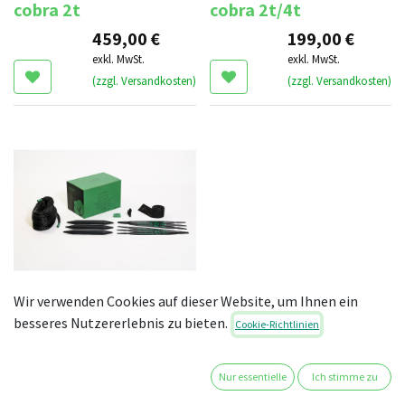
cobra 2t
cobra 2t/4t
459,00
€
199,00
€
exkl. MwSt.
exkl. MwSt.
(zzgl. Versandkosten)
(zzgl. Versandkosten)
Wir verwenden Cookies auf dieser Website, um Ihnen ein
3er Kompletteinheit
besseres Nutzererlebnis zu bieten.
Cookie-Richtlinien
cobra 2t
119,00
€
Nur essentielle
Ich stimme zu
exkl. MwSt.