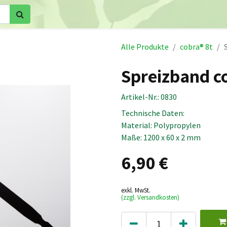
Home
Shop
Kronensicherungen
Videos
Downloa
Alle Produkte
cobra® 8t
Spreizband c
Artikel-Nr.:
0830
Technische Daten:
Material: Polypropylen
Maße: 1200 x 60 x 2 mm
6,90
€
exkl. MwSt.
(zzgl. Versandkosten)