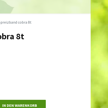
0
ds
Händler
Neuigkeiten
Info
Spreizband cobra 8t
obra 8t
IN DEN WARENKORB